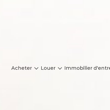
Acheter
Louer
Immobilier d'entr
Maison / Villa
Maison / Villa
Acheter
Appartement
Appartement
Louer
Studio
Studio
Vendre / Faire Gé
Garage
Garage