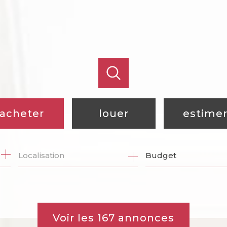
acheter
louer
estime
de l'ancien
à l'année
Budget
de l'immo pro
de l'immo pro
Voir les
167
annonces