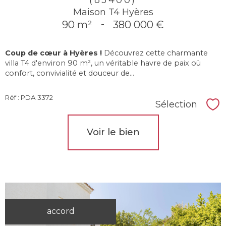
Maison T4 Hyères
90 m²
-
380 000 €
Coup de cœur à Hyères !
Découvrez cette charmante
villa T4 d'environ 90 m², un véritable havre de paix où
confort, convivialité et douceur de...
Réf : PDA 3372
Sélection
Sél
Voir le bien
accord