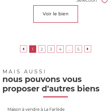
Sélection
Sél
Voir le bien
1
2
3
4
...
5
MAIS AUSSI
nous pouvons vous
proposer d'autres biens
Maison à vendre à La Farlède