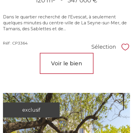
120 m²
547 000 €
Dans le quartier recherché de l'Evescat, à seulement
quelques minutes du centre-ville de La Seyne-sur-Mer, de
Tamaris, des Sablettes et de...
Réf : CP3364
Sélection
Sél
Voir le bien
exclusif