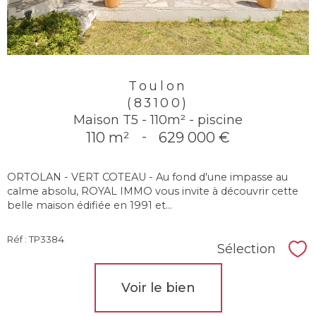
Toulon
(83100)
Maison T5 - 110m² - piscine
110 m²
-
629 000 €
ORTOLAN - VERT COTEAU - Au fond d'une impasse au
calme absolu, ROYAL IMMO vous invite à découvrir cette
belle maison édifiée en 1991 et...
Réf : TP3384
Sélection
Sél
Voir le bien