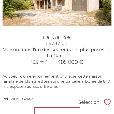
La Garde
(83130)
Maison dans l'un des secteurs les plus prisés de
La Garde
135 m²
-
485 000 €
Au coeur d'un environnement privilégié, cette maison
familiale de 135m2, éditée sur une parcelle arborée de 847
m2 exposé Sud Est, offre une...
Réf : V1850032403
Sélection
Sél