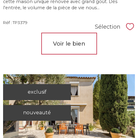
cette maison unique rénovée avec grand goût. Dès
l'entrée, le volume de la pièce de vie nous...
Réf : TP3379
Sélection
Sél
Voir le bien
exclusif
nouveauté