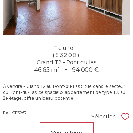
Toulon
(83200)
Grand T2 - Pont du las
46,65 m²
-
94 000 €
À vendre - Grand T2 au Pont-du-Las Situé dans le secteur
du Pont-du-Las, ce spacieux appartement de type T2, au
2e étage, offre un beau potentiel...
Réf : CF3267
Sélection
Sél
Voir le bien