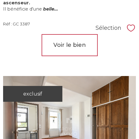
ascenseur.
Il bénéficie d'une
belle...
Réf : GC 3387
Sélection
Sél
Voir le bien
exclusif