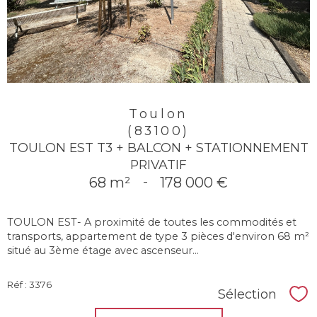
Toulon
(83100)
TOULON EST T3 + BALCON + STATIONNEMENT
PRIVATIF
68 m²
-
178 000 €
TOULON EST- A proximité de toutes les commodités et
transports, appartement de type 3 pièces d'environ 68 m²
situé au 3ème étage avec ascenseur...
Réf : 3376
Sélection
Sél