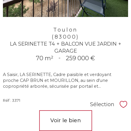
Toulon
(83000)
LA SERINETTE T4 + BALCON VUE JARDIN +
GARAGE
70 m²
-
259 000 €
A Saisir, LA SERINETTE, Cadre paisible et verdoyant
proche CAP BRUN et MOURILLON, au sein d'une
copropriété arborée, sécurisée par portail et...
Réf : 3371
Sélection
Sél
Voir le bien