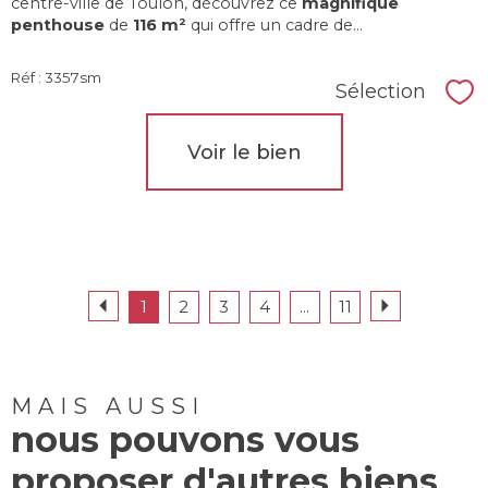
centre-ville de Toulon, découvrez ce
magnifique
penthouse
de
116 m²
qui offre un cadre de...
Réf : 3357sm
Sélection
Sél
Voir le bien
1
2
3
4
...
11
MAIS AUSSI
nous pouvons vous
proposer d'autres biens