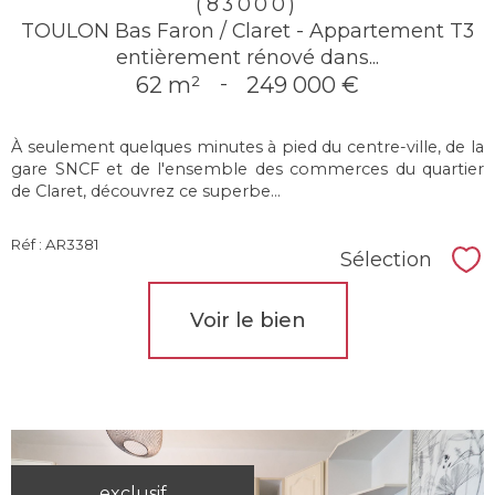
(83000)
TOULON Bas Faron / Claret - Appartement T3
entièrement rénové dans...
62 m²
-
249 000 €
À seulement quelques minutes à pied du centre-ville, de la
gare SNCF et de l'ensemble des commerces du quartier
de Claret, découvrez ce superbe...
Réf : AR3381
Sélection
Sél
Voir le bien
exclusif