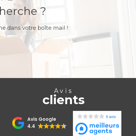
cherche ?
e dans votre boîte mail !
Avis
clients
0 avis
Avis Google
4.4