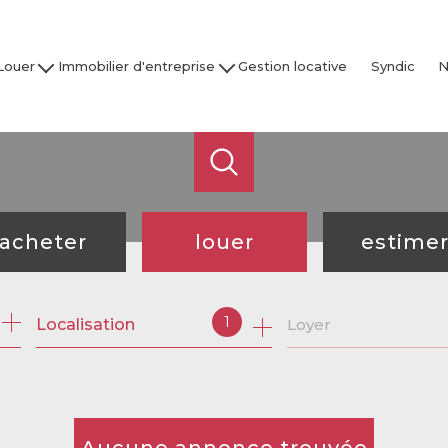
Louer
Immobilier d'entreprise
Gestion locative
Syndic
N
son / Villa
Acheter
Nos
partement
Louer
Studio
Vendre / Faire Gérer
Garage
s
 nos biens
acheter
louer
estime
de l'ancien
à l'année
1
Localisation
Loyer
de l'immo pro
de l'immo pro