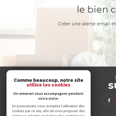
le bien 
Créer une alerte email et
Se
Comme beaucoup, notre site
connecter
s
utilise les cookies
On aimerait vous accompagner pendant
votre visite.
espace propriétaire
En poursuivant, vous acceptez l'utilisation des
espace client syndic
cookies par ce site, afin de vous proposer des
espace client gestion
contenus adaptés et réaliser des statistiques !