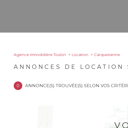
Agence immobilière Toulon
Location
Carqueiranne
ANNONCES DE LOCATION
0
ANNONCE(S) TROUVÉE(S) SELON VOS CRITÈR
V