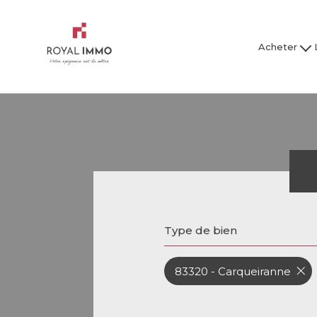
Acheter
Maison / Villa
Mai
Appartement
Ap
Studio
Garage
Tous nos bien
Tous
Type de bien
83320 - Carqueiranne