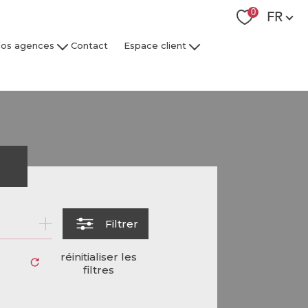
Langue
0
FR
os agences
Contact
Espace client
 Collaborateurs
Espace Client Syndic
Espace Client Gestion Locative
r
Filtrer
réinitialiser les
filtres