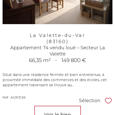
La Valette-du-Var
(83160)
Appartement T4 vendu loué – Secteur La
Valette
66,35 m²
-
149 800 €
Situé dans une résidence fermée et bien entretenue, à
proximité immédiate des commerces et des écoles, cet
appartement traversant se trouve au...
Réf : AGR3136
Sélection
Sél
Voir le bien