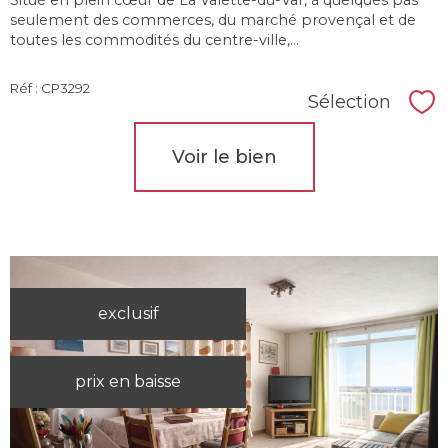
Situé en plein cœur de La Valette-du-Var, à quelques pas
seulement des commerces, du marché provençal et de
toutes les commodités du centre-ville,...
Réf : CP3292
Sélection
Sél
Voir le bien
exclusif
prix en baisse