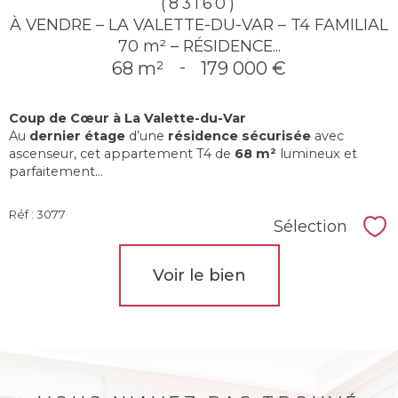
(83160)
À VENDRE – LA VALETTE-DU-VAR – T4 FAMILIAL
70 m² – RÉSIDENCE...
68 m²
-
179 000 €
Coup de Cœur à La Valette-du-Var
Au
dernier étage
d’une
résidence sécurisée
avec
ascenseur, cet appartement T4 de
68 m²
lumineux et
parfaitement...
Réf : 3077
Sélection
Sél
Voir le bien