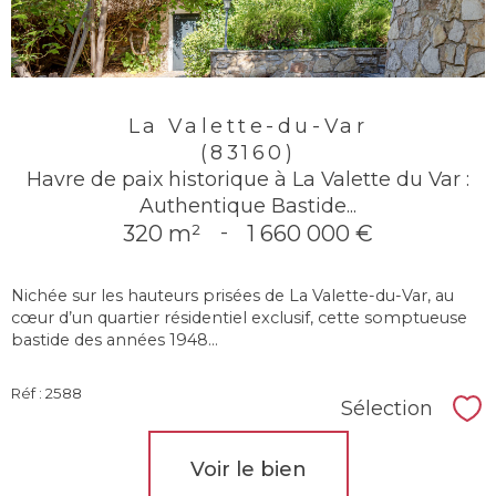
La Valette-du-Var
(83160)
Havre de paix historique à La Valette du Var :
Authentique Bastide...
320 m²
-
1 660 000 €
Nichée sur les hauteurs prisées de La Valette-du-Var, au
cœur d’un quartier résidentiel exclusif, cette somptueuse
bastide des années 1948...
Réf : 2588
Sélection
Sél
Voir le bien