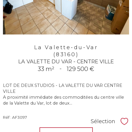
La Valette-du-Var
(83160)
LA VALETTE DU VAR - CENTRE VILLE
33 m²
-
129 500 €
LOT DE DEUX STUDIOS - LA VALETTE DU VAR CENTRE
VILLE
A proximité immédiate des commoditées du centre ville
de la Valette du Var, lot de deux...
Réf : AF3097
Sélection
Sél