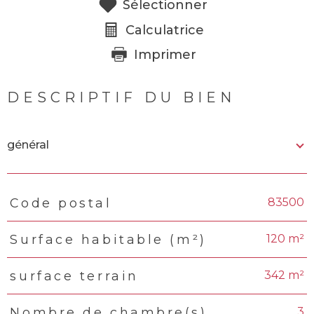
Sélectionner
Calculatrice
Imprimer
DESCRIPTIF DU BIEN
général
83500
Code postal
TRAD_PAMPERO_Caracteristique
Valeurs
120 m²
Surface habitable (m²)
342 m²
surface terrain
3
Nombre de chambre(s)