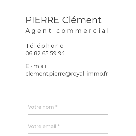
PIERRE Clément
Agent commercial
Téléphone
06 82 65 59 94
E-mail
clement.pierre@royal-immo.fr
Nom
Fieldset
*
par
défaut
email
*