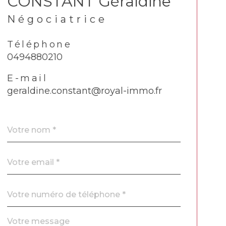
CONSTANT Géraldine
Négociatrice
Téléphone
0494880210
E-mail
geraldine.constant@royal-immo.fr
Nom
Fieldset
*
par
défaut
email
*
Téléphone
*
Message
Fieldset