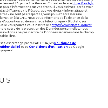
ectement l’Agence / Le Réseau. Consultez le site
https://cnil.fr/fr
r plus d’informations sur vos droits. Si vous estimez, après avoir
tacté l'Agence / le Réseau, que vos droits « Informatique et
ertés » ne sont pas respectés, vous pouvez adresser une
lamation à la CNIL. Nous vous informons de l’existence de la
te d'opposition au démarchage téléphonique « Bloctel », sur
uelle vous pouvez vous inscrire ici :
https://www.bloctel.gouv.fr
.
s le cadre de la protection des Données personnelles, nous
s invitons à ne pas inscrire de Données sensibles dans le champ
saisie libre.
 site est protégé par reCAPTCHA, les
Politiques de
nfidentialité
et es
Conditions d'utilisation
de Google
ppliquent.
US