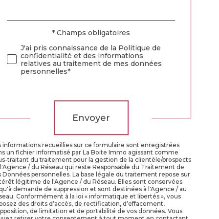
*
par
défaut
* Champs obligatoires
Validation
J'ai pris connaissance de la Politique de
confidentialité et des informations
relatives au traitement de mes données
personnelles*
Validation
Envoyer
 informations recueillies sur ce formulaire sont enregistrées
ns un fichier informatisé par La Boite Immo agissant comme
s-traitant du traitement pour la gestion de la clientèle/prospects
 l'Agence / du Réseau qui reste Responsable du Traitement de
 Données personnelles. La base légale du traitement repose sur
ntérêt légitime de l'Agence / du Réseau. Elles sont conservées
qu'à demande de suppression et sont destinées à l'Agence / au
eau. Conformément à la loi « informatique et libertés », vous
posez des droits d’accès, de rectification, d’effacement,
pposition, de limitation et de portabilité de vos données. Vous
uvez retirer votre consentement à tout moment en contactant