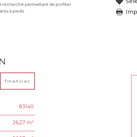
Sél
 recherché permettant de profiter
Imp
ants.à pieds.
EN
financier
83140
26,27 m²