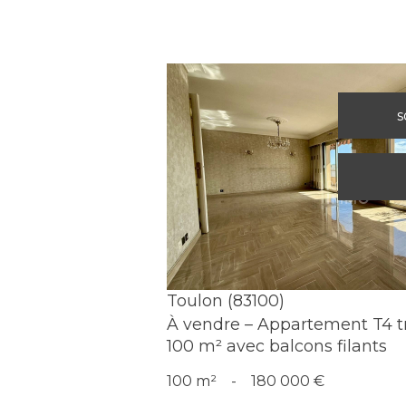
s
Voir le bien
Toulon (83100)
À vendre – Appartement T4 t
100 m² avec balcons filants
100 m²
-
180 000 €