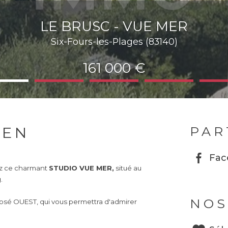
LE BRUSC - VUE MER
Six-Fours-les-Plages (83140)
161 000 €
IEN
PAR
Fac
ez ce charmant
STUDIO VUE MER,
situé au
.
NOS
posé OUEST, qui vous permettra d'admirer