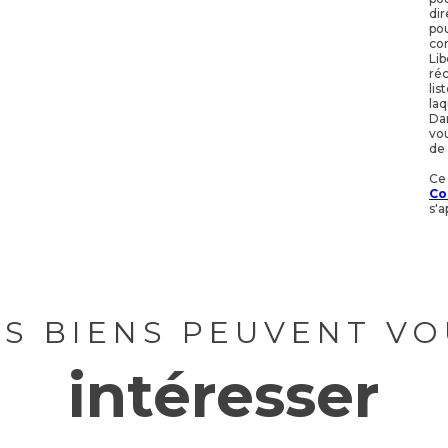
dir
pou
con
Lib
réc
lis
laq
Dan
vou
de 
Ce
Co
s'a
ES BIENS PEUVENT VO
intéresser