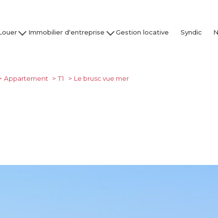
Louer
Immobilier d'entreprise
Gestion locative
Syndic
N
son / Villa
Acheter
Nos
partement
Louer
Studio
Vendre / Faire Gérer
Appartement
T1
Le brusc vue mer
Garage
s
 nos biens