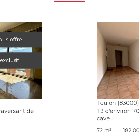
ous-offre
exclusif
Toulon (83000)
raversant de
T3 d'environ 7
cave
72 m²
-
182 0