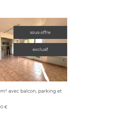
sous-offre
exclusif
Voir le bien
0m² avec balcon, parking et
00 €