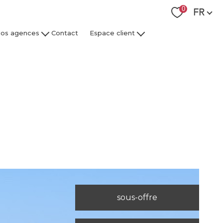
Langue
0
FR
os agences
Contact
Espace client
 Collaborateurs
Espace Client Syndic
Espace Client Gestion Locative
sous-offre