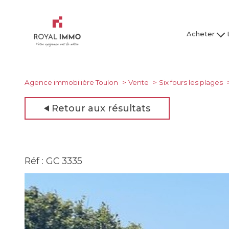
Acheter
Maison / Villa
Mai
Appartement
Ap
Studio
Agence immobilière Toulon
Vente
Six fours les plages
Garage
Retour aux résultats
Tous nos bien
Tous
Réf : GC 3335