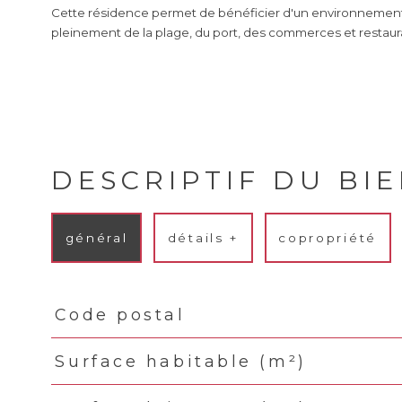
Cette résidence permet de bénéficier d'un environnement
pleinement de la plage, du port, des commerces et restaur
DESCRIPTIF DU BI
général
détails +
copropriété
Code postal
TRAD_PAMPERO_Caracteristique
Valeurs
Surface habitable (m²)