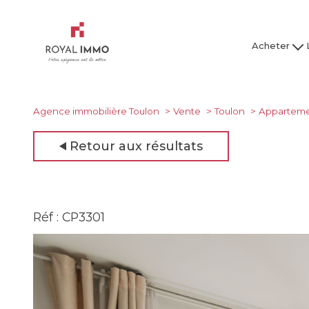
Acheter
Maison / Villa
Mai
Appartement
Ap
Studio
Agence immobilière Toulon
Vente
Toulon
Appartem
Garage
Retour aux résultats
Tous nos bien
Tous
Réf : CP3301