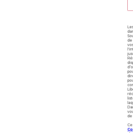
Les
da
Sou
de
vos
l'i
jus
Rés
dis
d’o
po
dir
pou
con
Lib
réc
lis
laq
Dan
vou
de 
Ce
Co