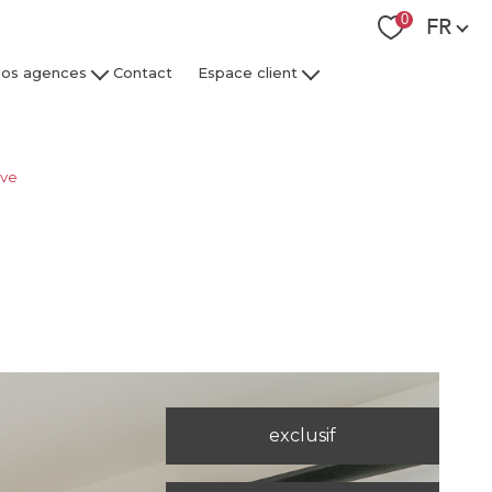
Langue
0
FR
os agences
Contact
Espace client
 Collaborateurs
Espace Client Syndic
Espace Client Gestion Locative
ave
exclusif