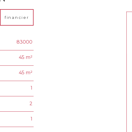
financier
83000
45 m²
45 m²
1
2
1