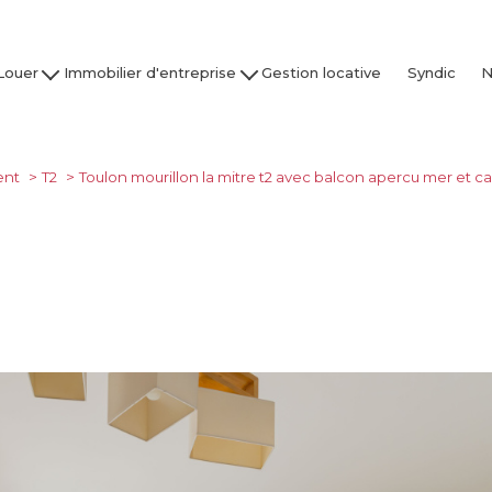
Louer
Immobilier d'entreprise
Gestion locative
Syndic
N
son / Villa
Acheter
Nos
partement
Louer
Studio
Vendre / Faire Gérer
ent
T2
Toulon mourillon la mitre t2 avec balcon apercu mer et c
Garage
s
 nos biens