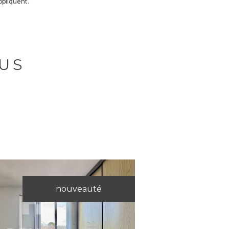
ppliquent.
US
nouveauté
Voir le bien