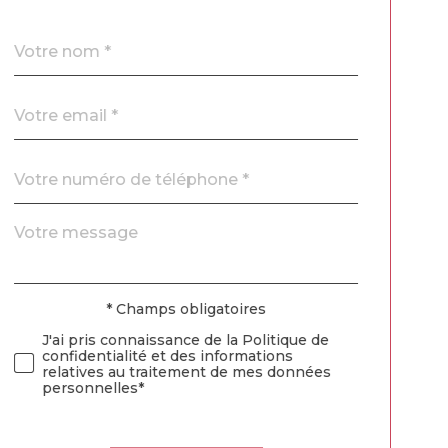
Nom
Fieldset
*
par
défaut
email
*
Téléphone
*
Message
Fieldset
*
par
défaut
* Champs obligatoires
Validation
J'ai pris connaissance de la Politique de
confidentialité et des informations
relatives au traitement de mes données
personnelles*
Validation