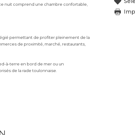
Sél
pace nuit comprend une chambre confortable,
Imp
égié permettant de profiter pleinement de la
ommerces de proximité, marché, restaurants,
ed-à-terre en bord de mer ou un
prisés de la rade toulonnaise.
EN