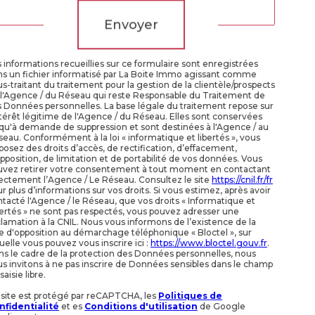
Envoyer
 informations recueillies sur ce formulaire sont enregistrées
ns un fichier informatisé par La Boite Immo agissant comme
s-traitant du traitement pour la gestion de la clientèle/prospects
 l'Agence / du Réseau qui reste Responsable du Traitement de
 Données personnelles. La base légale du traitement repose sur
ntérêt légitime de l'Agence / du Réseau. Elles sont conservées
qu'à demande de suppression et sont destinées à l'Agence / au
eau. Conformément à la loi « informatique et libertés », vous
posez des droits d’accès, de rectification, d’effacement,
pposition, de limitation et de portabilité de vos données. Vous
uvez retirer votre consentement à tout moment en contactant
ectement l’Agence / Le Réseau. Consultez le site
https://cnil.fr/fr
r plus d’informations sur vos droits. Si vous estimez, après avoir
tacté l'Agence / le Réseau, que vos droits « Informatique et
ertés » ne sont pas respectés, vous pouvez adresser une
lamation à la CNIL. Nous vous informons de l’existence de la
te d'opposition au démarchage téléphonique « Bloctel », sur
uelle vous pouvez vous inscrire ici :
https://www.bloctel.gouv.fr
.
s le cadre de la protection des Données personnelles, nous
s invitons à ne pas inscrire de Données sensibles dans le champ
saisie libre.
 site est protégé par reCAPTCHA, les
Politiques de
nfidentialité
et es
Conditions d'utilisation
de Google