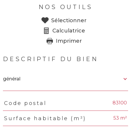
NOS OUTILS
Sélectionner
Calculatrice
Imprimer
DESCRIPTIF DU BIEN
général
83100
Code postal
TRAD_PAMPERO_Caracteristique
Valeurs
53 m²
Surface habitable (m²)