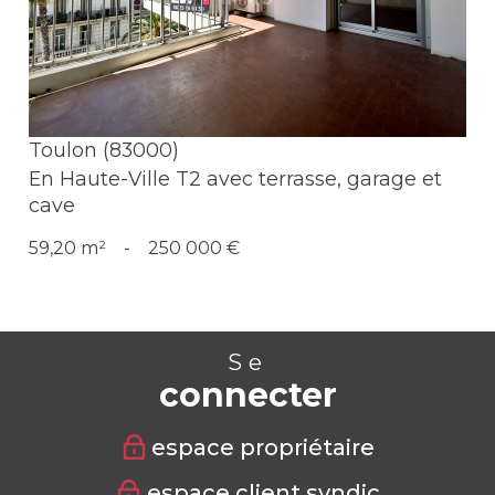
Toulon (83000)
En Haute-Ville T2 avec terrasse, garage et
cave
59,20 m²
-
250 000 €
Se
connecter
espace propriétaire
espace client syndic