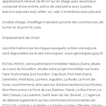
appartement rénové de 60 m² au 1er étage avec ascenseur
composé d'une entrée, pièce de vie/cuisine avec 2 petits
balcons exposés sud, cellier, wc, sde, 2 chambres avec placard.
Double vitrage, chauffage individuel, proche des commerces, de
la mer et du port St Louis.
Emplacement de choix!
Les informations sur les risques auxquels ce bien est exposé
sont disponibles sur le site Géorisques : www.georisques.gouv.fr
ROYAL IMMO, votre partenaire immobilier depuis 25ans, située
au coeur du Mourillon, étudie votre projet immobilier sur toute
l'aire Toulonnaise (Le Mourillon, Cap Brun, Port Marchand,
Serinette, Petit Bois, La Mitre, Aiguillon, La Rode, Le Pont de
Suve, Les Ameniers), ainsi que sur d'autres secteurs (Les Routes,
Bon Rencontre, Le Pont du Las, Barbes, Claret, Le Bas Faron, Le
Vert Coteau, La Loubière, Saint Jean du Var, Brunet...). L'agence
se déploie également sur les communes environnantes de
TOULON, comme, La Valette, La Seyne sur Mer, Ollioules, Sanary,