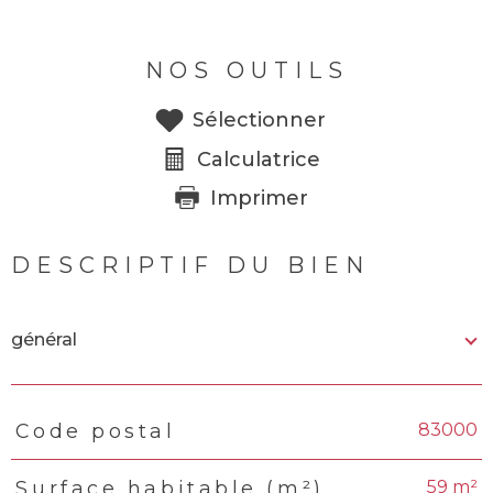
NOS OUTILS
Sélectionner
Calculatrice
Imprimer
DESCRIPTIF DU BIEN
général
83000
Code postal
TRAD_PAMPERO_Caracteristique
Valeurs
59 m²
Surface habitable (m²)