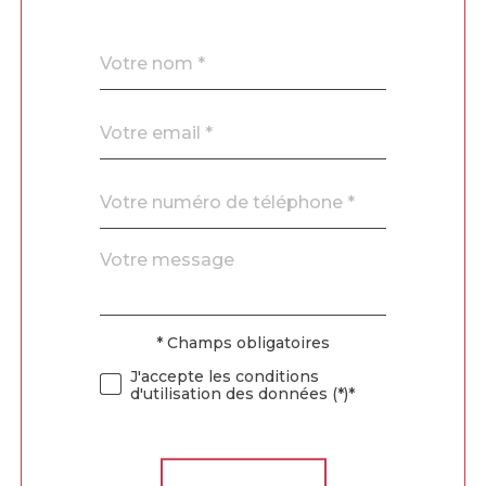
Nom
Fieldset
*
par
défaut
email
*
Téléphone
*
Message
Fieldset
*
par
défaut
* Champs obligatoires
Validation
J'accepte les conditions
d'utilisation des données (*)*
Validation