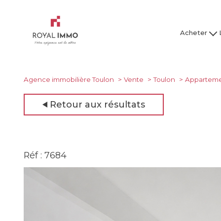
Acheter
Maison / Villa
Mai
Appartement
Ap
Studio
Agence immobilière Toulon
Vente
Toulon
Appartem
Garage
Retour aux résultats
Tous nos bien
Tous
Réf : 7684