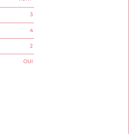
3
4
2
OUI