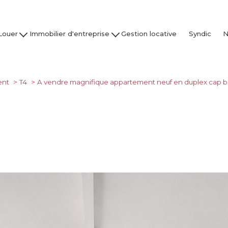
Louer
Immobilier d'entreprise
Gestion locative
Syndic
N
son / Villa
Acheter
Nos
partement
Louer
Studio
Vendre / Faire Gérer
ent
T4
A vendre magnifique appartement neuf en duplex cap b
Garage
s
 nos biens