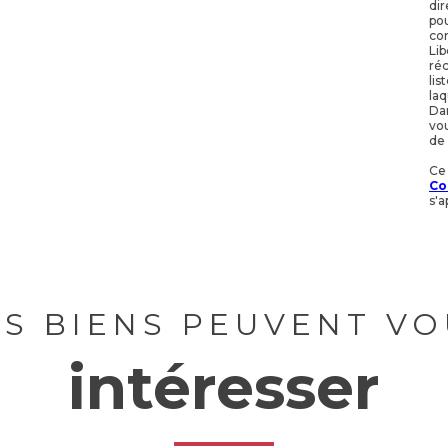
dir
pou
con
Lib
réc
lis
laq
Dan
vou
de 
Ce
Co
s'a
ES BIENS PEUVENT VO
intéresser