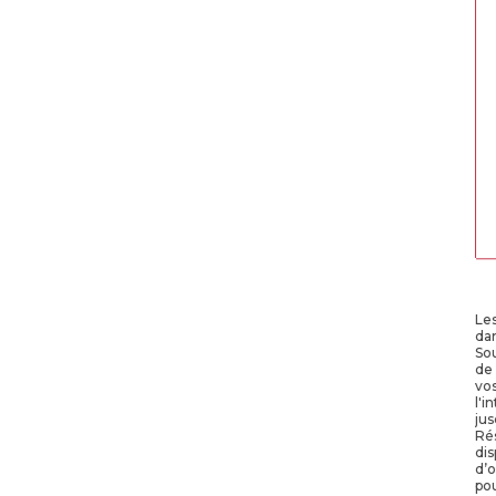
Les
da
Sou
de
vos
l'i
jus
Rés
dis
d’o
po