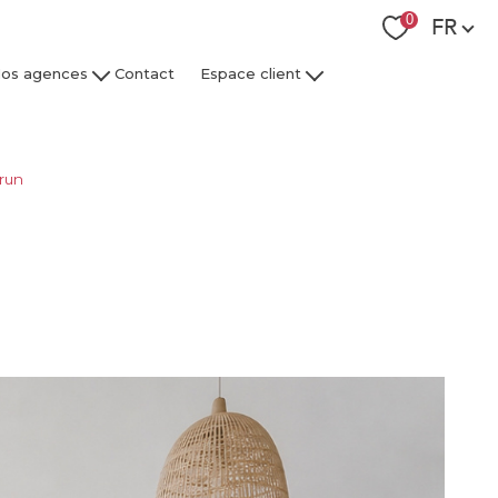
Langue
0
FR
os agences
Contact
Espace client
 Collaborateurs
Espace Client Syndic
Espace Client Gestion Locative
run