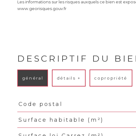
Les informations sur les risques auxquels ce bien est expos
www.georisques.gouv.fr
DESCRIPTIF DU BI
général
détails +
copropriété
Code postal
TRAD_PAMPERO_Caracteristique
Valeurs
Surface habitable (m²)
Surface loi Carrez (m²)