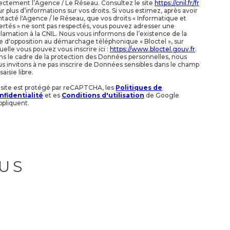
ectement l’Agence / Le Réseau. Consultez le site
https://cnil.fr/fr
r plus d’informations sur vos droits. Si vous estimez, après avoir
tacté l'Agence / le Réseau, que vos droits « Informatique et
ertés » ne sont pas respectés, vous pouvez adresser une
lamation à la CNIL. Nous vous informons de l’existence de la
te d'opposition au démarchage téléphonique « Bloctel », sur
uelle vous pouvez vous inscrire ici :
https://www.bloctel.gouv.fr
.
s le cadre de la protection des Données personnelles, nous
s invitons à ne pas inscrire de Données sensibles dans le champ
saisie libre.
 site est protégé par reCAPTCHA, les
Politiques de
nfidentialité
et es
Conditions d'utilisation
de Google
ppliquent.
US