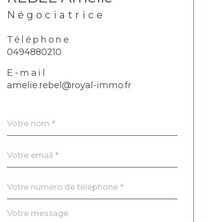
Négociatrice
Téléphone
0494880210
E-mail
amelie.rebel@royal-immo.fr
Nom
Fieldset
*
par
défaut
email
*
Téléphone
*
Message
Fieldset
*