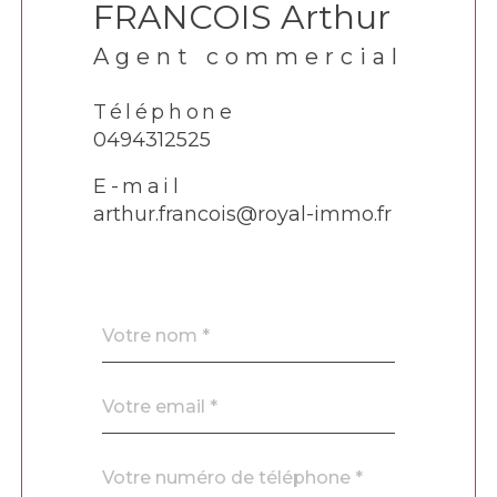
FRANCOIS Arthur
Agent commercial
Téléphone
0494312525
E-mail
arthur.francois@royal-immo.fr
Nom
Fieldset
*
par
défaut
email
*
Téléphone
*