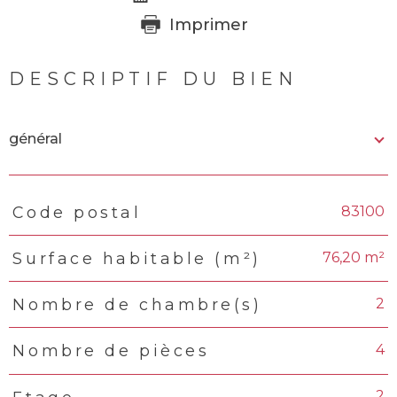
Imprimer
DESCRIPTIF DU BIEN
général
83100
Code postal
TRAD_PAMPERO_Caracteristique
Valeurs
76,20 m²
Surface habitable (m²)
2
Nombre de chambre(s)
4
Nombre de pièces
2