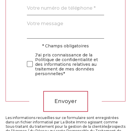
Téléphone
*
Message
Fieldset
*
par
défaut
* Champs obligatoires
Validation
J'ai pris connaissance de la
Politique de confidentialité et
des informations relatives au
traitement de mes données
personnelles*
Validation
Envoyer
Les informations recueillies sur ce formulaire sont enregistrées
dans un fichier informatisé par La Boite Immo agissant comme
Sous-traitant du traitement pour la gestion de la clientèle/prospects
de l'Agence / du Réseau qui reste Responsable du Traitement de