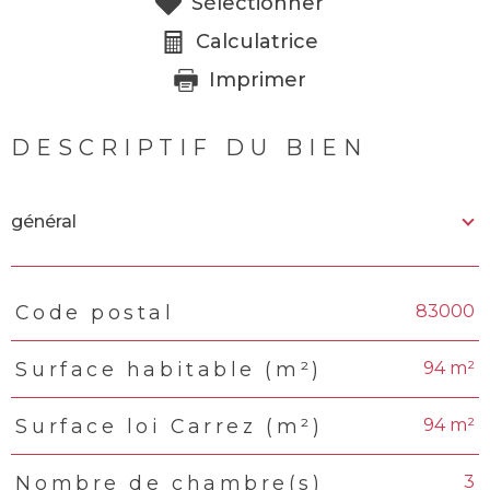
Sélectionner
Calculatrice
Imprimer
DESCRIPTIF DU BIEN
général
83000
Code postal
TRAD_PAMPERO_Caracteristique
Valeurs
94 m²
Surface habitable (m²)
94 m²
Surface loi Carrez (m²)
3
Nombre de chambre(s)