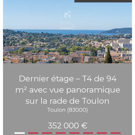
Dernier étage – T4 de 94
m² avec vue panoramique
sur la rade de Toulon
Toulon (83000)
352 000 €