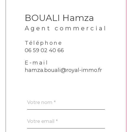
BOUALI Hamza
Agent commercial
Téléphone
06 59 02 40 66
E-mail
hamza.bouali@royal-immo.fr
Nom
Fieldset
*
par
défaut
email
*