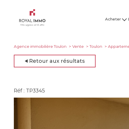
Acheter
Maison / Villa
Mai
Appartement
Ap
Studio
Agence immobilière Toulon
Vente
Toulon
Appartem
Garage
Retour aux résultats
Tous nos bien
Tous
Réf : TP3345