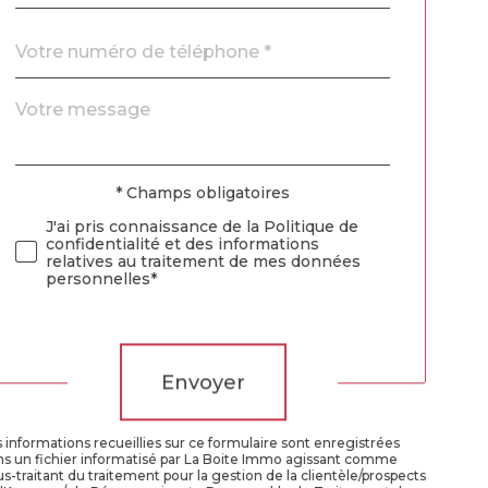
Téléphone
*
Message
Fieldset
*
par
défaut
* Champs obligatoires
Validation
J'ai pris connaissance de la Politique de
confidentialité et des informations
relatives au traitement de mes données
personnelles*
Validation
Envoyer
 informations recueillies sur ce formulaire sont enregistrées
ns un fichier informatisé par La Boite Immo agissant comme
s-traitant du traitement pour la gestion de la clientèle/prospects