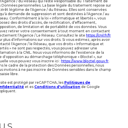
 l'Agence / du Réseau qui reste Responsable du Traitement de
 Données personnelles. La base légale du traitement repose sur
ntérêt légitime de l'Agence / du Réseau. Elles sont conservées
qu'à demande de suppression et sont destinées à l'Agence / au
eau. Conformément à la loi « informatique et libertés », vous
posez des droits d’accès, de rectification, d’effacement,
pposition, de limitation et de portabilité de vos données. Vous
uvez retirer votre consentement à tout moment en contactant
ectement l’Agence / Le Réseau. Consultez le site
https://cnil.fr/fr
r plus d’informations sur vos droits. Si vous estimez, après avoir
tacté l'Agence / le Réseau, que vos droits « Informatique et
ertés » ne sont pas respectés, vous pouvez adresser une
lamation à la CNIL. Nous vous informons de l’existence de la
te d'opposition au démarchage téléphonique « Bloctel », sur
uelle vous pouvez vous inscrire ici :
https://www.bloctel.gouv.fr
.
s le cadre de la protection des Données personnelles, nous
s invitons à ne pas inscrire de Données sensibles dans le champ
saisie libre.
 site est protégé par reCAPTCHA, les
Politiques de
nfidentialité
et es
Conditions d'utilisation
de Google
ppliquent.
US