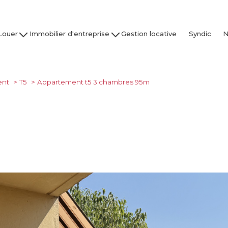
Louer
Immobilier d'entreprise
Gestion locative
Syndic
N
son / Villa
Acheter
Nos
partement
Louer
Studio
Vendre / Faire Gérer
ent
T5
Appartement t5 3 chambres 95m
Garage
s
 nos biens