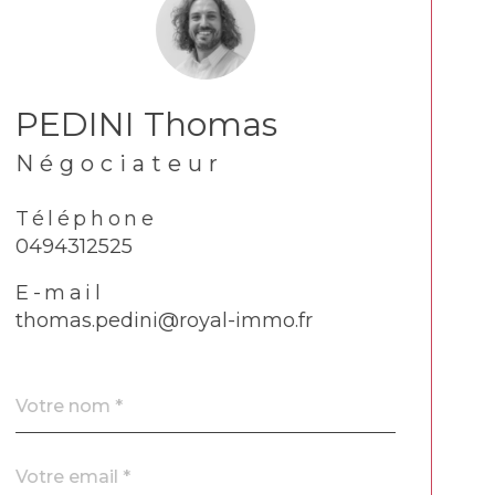
PEDINI Thomas
Négociateur
Téléphone
0494312525
E-mail
thomas.pedini@royal-immo.fr
Nom
Fieldset
*
par
défaut
email
*