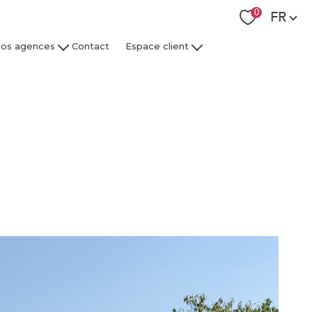
Langue
0
FR
os agences
Contact
Espace client
 Collaborateurs
Espace Client Syndic
Espace Client Gestion Locative