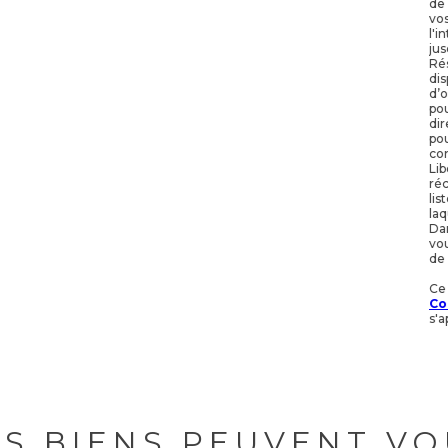
de
vos
l'i
jus
Rés
dis
d’o
po
dir
pou
con
Lib
réc
lis
laq
Dan
vou
de 
Ce
Co
s'a
ES BIENS PEUVENT VO