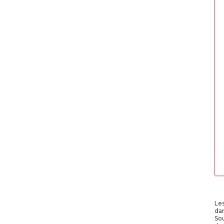
Les
da
Sou