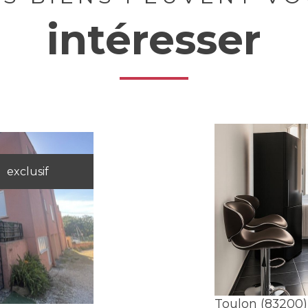
intéresser
exclusif
Toulon (83200)