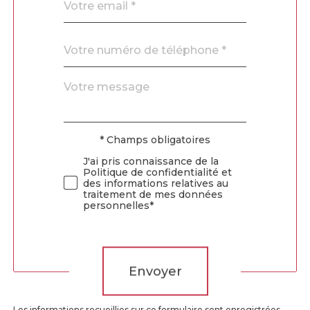
*
Téléphone
*
Message
Fieldset
*
par
défaut
* Champs obligatoires
Validation
J'ai pris connaissance de la
Politique de confidentialité et
des informations relatives au
traitement de mes données
personnelles*
Validation
Envoyer
Les informations recueillies sur ce formulaire sont enregistrées