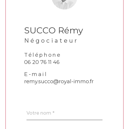
SUCCO Rémy
Négociateur
Téléphone
06 20 76 11 46
E-mail
remy.succo@royal-immo.fr
Nom
Fieldset
*
par
défaut
email