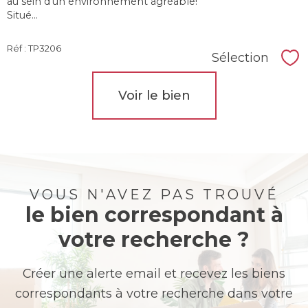
au sein d'un environnement agréable!
Situé...
Réf : TP3206
Sélection
Sél
Voir le bien
VOUS N'AVEZ PAS TROUVÉ
le bien correspondant à
votre recherche ?
Créer une alerte email et recevez les biens
correspondants à votre recherche dans votre