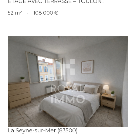
ÉTAGE AVEC TERRASSE – TOULON...
52 m²
-
108 000 €
Voir le bien
La Seyne-sur-Mer (83500)