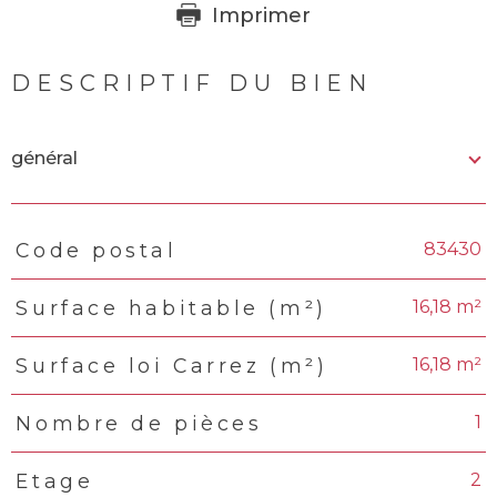
Imprimer
DESCRIPTIF DU BIEN
général
83430
Code postal
TRAD_PAMPERO_Caracteristique
Valeurs
16,18 m²
Surface habitable (m²)
16,18 m²
Surface loi Carrez (m²)
1
Nombre de pièces
2
Etage