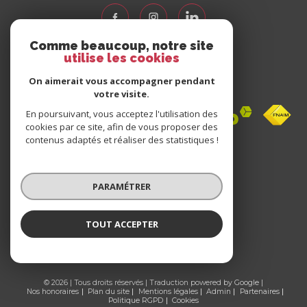
Comme beaucoup, notre site
utilise les cookies
Nous
adhérons
On aimerait vous accompagner pendant
votre visite.
En poursuivant, vous acceptez l'utilisation des
cookies par ce site, afin de vous proposer des
contenus adaptés et réaliser des statistiques !
Avis
clients
PARAMÉTRER
0 avis
TOUT ACCEPTER
© 2026 | Tous droits réservés | Traduction powered by Google |
Nos honoraires
Plan du site
Mentions légales
Admin
Partenaires
Politique RGPD
Cookies