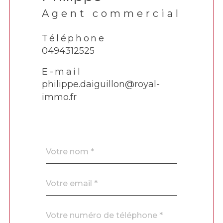
Agent commercial
Téléphone
0494312525
E-mail
philippe.daiguillon@royal-
immo.fr
Nom
Fieldset
*
par
défaut
email
*
Téléphone
*