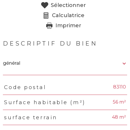
Sélectionner
Calculatrice
Imprimer
DESCRIPTIF DU BIEN
général
83110
Code postal
TRAD_PAMPERO_Caracteristique
Valeurs
56 m²
Surface habitable (m²)
48 m²
surface terrain