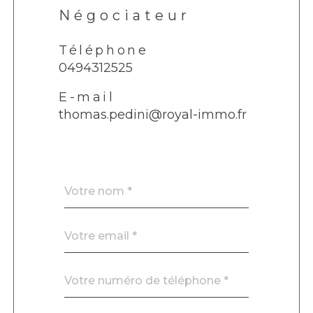
Négociateur
Téléphone
0494312525
E-mail
thomas.pedini@royal-immo.fr
Nom
Fieldset
*
par
défaut
email
*
Téléphone
*