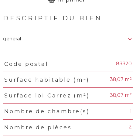
DESCRIPTIF DU BIEN
général
83320
Code postal
TRAD_PAMPERO_Caracteristique
Valeurs
38,07 m²
Surface habitable (m²)
38,07 m²
Surface loi Carrez (m²)
1
Nombre de chambre(s)
2
Nombre de pièces