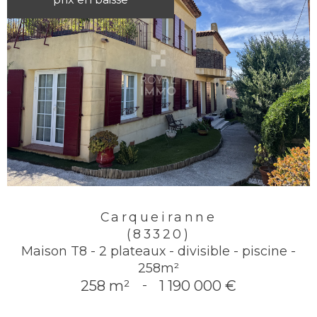
Carqueiranne
(83320)
Maison T8 - 2 plateaux - divisible - piscine -
258m²
258 m²
-
1 190 000 €