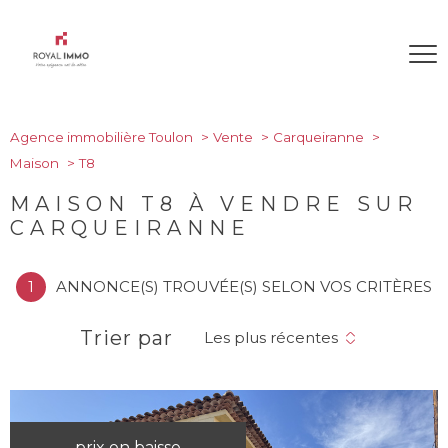
Agence immobilière Toulon
Vente
Carqueiranne
Maison
T8
MAISON T8 À VENDRE SUR
CARQUEIRANNE
1
ANNONCE(S) TROUVÉE(S) SELON VOS CRITÈRES
Trier par
Les plus récentes
prix en baisse