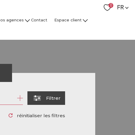
Langue
0
FR
os agences
Contact
Espace client
 Collaborateurs
Espace Client Syndic
Espace Client Gestion Locative
r
Filtrer
réinitialiser les filtres