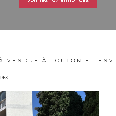
Voir les
167
annonces
 À VENDRE À TOULON ET ENV
ÈRES