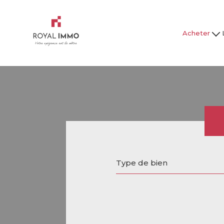
Acheter
Maison / Villa
Mai
Appartement
Ap
Studio
Garage
Tous nos bien
Tous
Type de bien