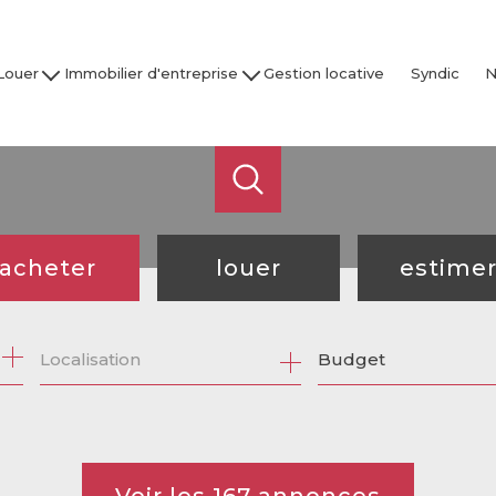
Louer
Immobilier d'entreprise
Gestion locative
Syndic
N
son / Villa
Acheter
Nos
partement
Louer
Studio
Vendre / Faire Gérer
Garage
s
 nos biens
acheter
louer
estime
de l'ancien
à l'année
Budget
de l'immo pro
de l'immo pro