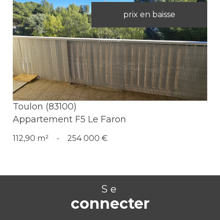
prix en baisse
Voir le bien
Toulon (83100)
Appartement F5 Le Faron
112,90 m²
-
254 000 €
Se
connecter