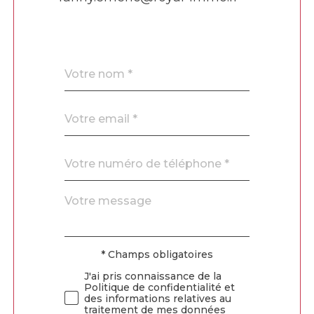
Nom
Fieldset
*
par
défaut
email
*
Téléphone
*
Message
Fieldset
*
par
défaut
* Champs obligatoires
Validation
J'ai pris connaissance de la
Politique de confidentialité et
des informations relatives au
traitement de mes données